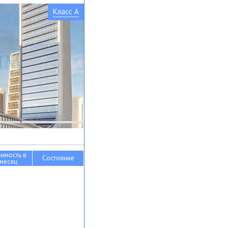
Класс A
оимость в
Состояние
месяц