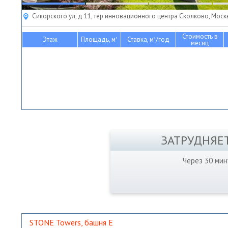
Сикорского ул, д 11, тер инновационного центра Сколково, Моск
Стоимость в
Этаж
Площадь, м
Ставка, м
/год
2
2
месяц
ЗАТРУДНЯЕ
Через 30 ми
STONE Towers, башня Е