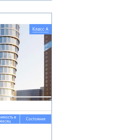
Класс A
оимость в
Состояние
месяц