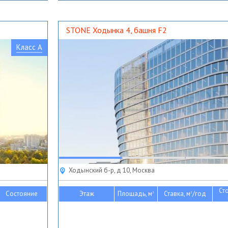
STONE Ходынка 4, башня F2
Класс A
Ходынский б-р, д 10, Москва
Ст
Состояние
Этаж
Площадь, м
Ставка, м
/год
2
2