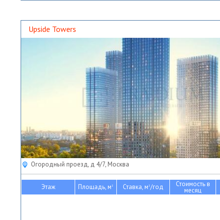
Upside Towers
Огородный проезд, д 4/7, Москва
Стоимость в
Этаж
Площадь, м
Ставка, м
/год
2
2
месяц