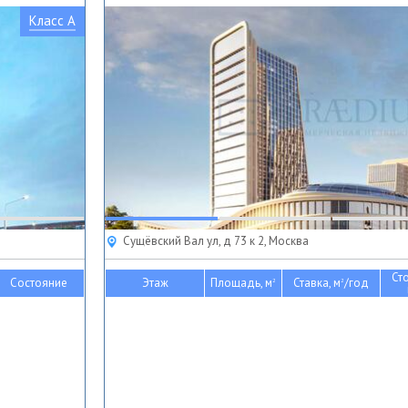
Класс A
Сущёвский Вал ул, д 73 к 2, Москва
Ст
Состояние
Этаж
Площадь, м
Ставка, м
/год
2
2