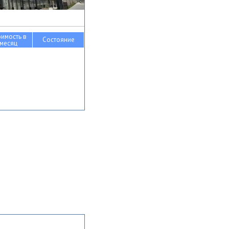
оимость в
Состояние
месяц