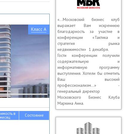
«…Московский бизнес клуб
выражает Вам искреннюю
Класс A
благодарность за участие в
конференции «Тактика и
стратегия рынка
недвижимости» 1 декабря.
Гости конференции получили
содержательную и
информативную программу
выступления. Хотели бы отметить
Ваш высокий
профессионализм…» -
генеральный директор
Московского Бизнес Клуба
Маркина Анна.
оимость в
Состояние
месяц