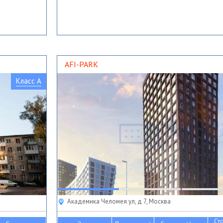
AFI-PARK
Класс A
Академика Челомея ул, д 7, Москва
Ст
2
2