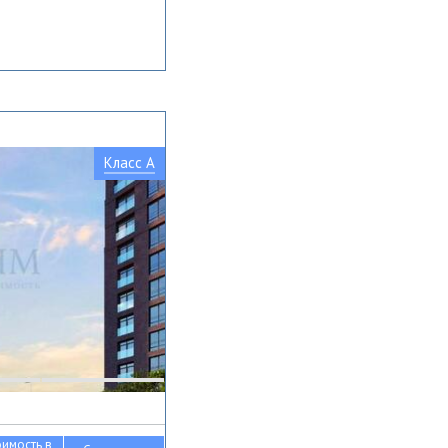
Класс A
оимость в