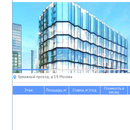
Бумажный проезд, д 19, Москва
Стоимость в
Этаж
Площадь, м
Ставка, м
/год
2
2
месяц