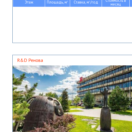
Стоимость в
Этаж
Площадь, м
Ставка, м
/год
2
2
месяц
R&D Ренова