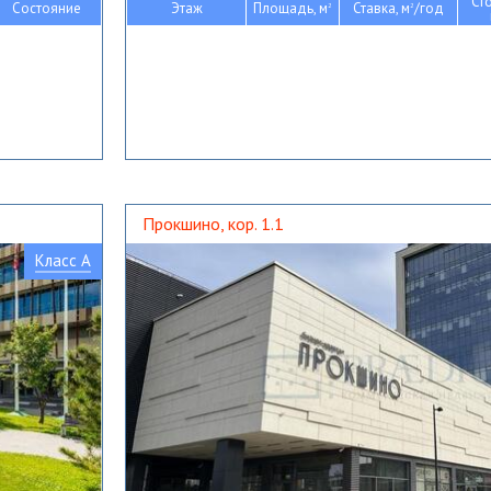
Ст
Состояние
Этаж
Площадь, м
Ставка, м
/год
2
2
Прокшино, кор. 1.1
Класс A