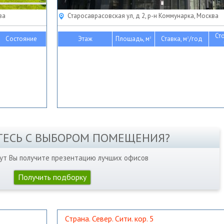
ва
Старосаврасовская ул, д 2, р-н Коммунарка, Москва
Ст
Состояние
Этаж
Площадь, м
Ставка, м
/год
2
2
ТЕСЬ С ВЫБОРОМ ПОМЕЩЕНИЯ?
нут Вы получите презентацию лучших офисов
Получить подборку
Страна. Север. Сити. кор. 5