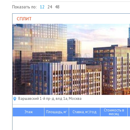
Показать по:
12
24
48
СПЛИТ
Варшавский 1-й пр-д, влд 1а, Москва
Стоимость в
Этаж
Площадь, м
Ставка, м
/год
2
2
месяц