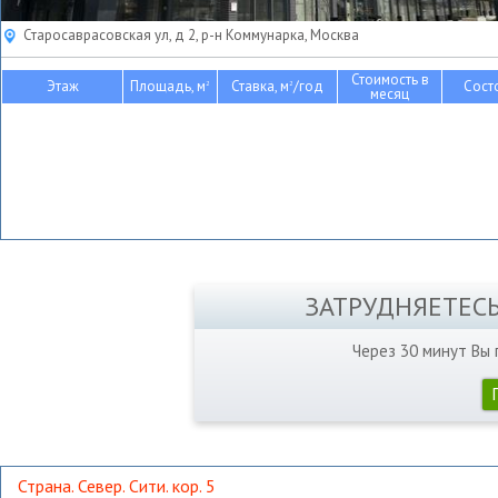
Старосаврасовская ул, д 2, р-н Коммунарка, Москва
Стоимость в
Этаж
Площадь, м
Ставка, м
/год
Сост
2
2
месяц
ЗАТРУДНЯЕТЕС
Через 30 минут Вы
Страна. Север. Сити. кор. 5