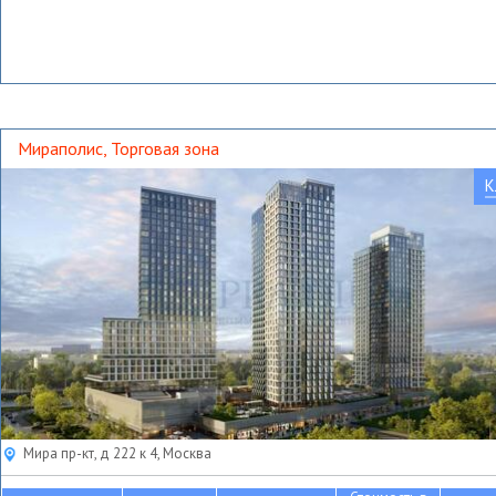
Мираполис, Торговая зона
К
Мира пр-кт, д 222 к 4, Москва