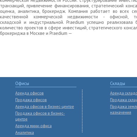
коммерческой недвижимости России: структурирование инвести
транзакций, привлечение финансирования, стратегический конса
оценка, аналитика, брокеридж. Компания работает во всех се
качественной коммерческой недвижимости - офисной, то
складской и индустриальной. Praedium успешно реализовала 
количество проектов в сфере инвестиций, стратегического конса
брокериджа в Москве и Praedium —
Офисы
Склады
Аренда офисов
Аренда склад
Продажа офисов
Продажа скла
Аренда офисов в бизнес-центре
Продажа земл
назначения
Продажа офисов в бизнес-
центре
Аренда мини-офиса
Аналитика