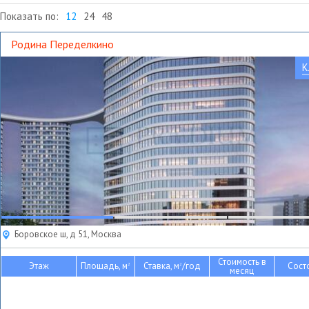
Показать по:
12
24
48
Родина Переделкино
К
Боровское ш, д 51, Москва
Стоимость в
Этаж
Площадь, м
Ставка, м
/год
Сост
2
2
месяц