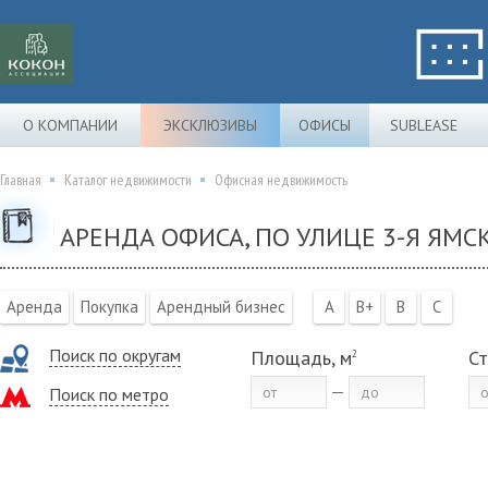
О КОМПАНИИ
ЭКСКЛЮЗИВЫ
ОФИСЫ
SUBLEASE
Главная
Каталог недвижимости
Офисная недвижимость
АРЕНДА ОФИСА, ПО УЛИЦЕ 3-Я ЯМСК
Аренда
Покупка
Арендный бизнес
A
B+
B
C
Поиск по округам
Площадь, м
Ст
2
Поиск по метро