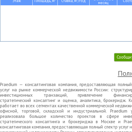
Этаж
Площадь, м
Ставка, м
/год
Сост
месяц
Сообщи
Полн
Praedium — консалтинговая компания, предоставляющая полный
услуг на рынке коммерческой недвижимости России: структури
инвестиционных транзакций, привлечение финансиро
стратегический консалтинг и оценка, аналитика, брокеридж. К
работает во всех сегментах качественной коммерческой недвижи
офисной, торговой, складской и индустриальной. Praedium 
реализовала большое количество проектов в сфере инве
стратегического консалтинга и брокериджа в Москве и Pra
консалтинговая компания, предоставляющая полный спектр услуг 