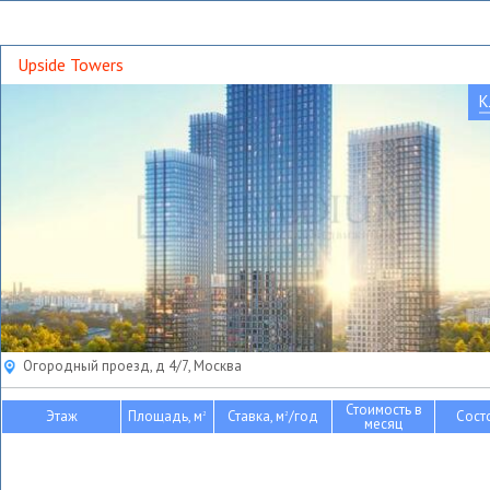
Upside Towers
К
Огородный проезд, д 4/7, Москва
Стоимость в
Этаж
Площадь, м
Ставка, м
/год
Сост
2
2
месяц