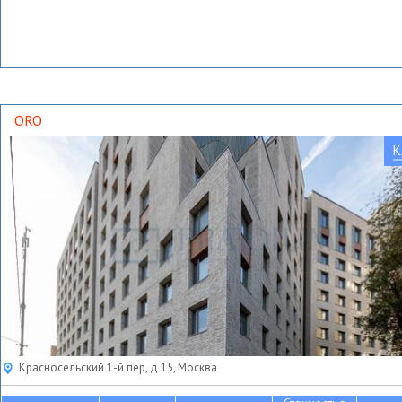
ORO
К
Красносельский 1-й пер, д 15, Москва