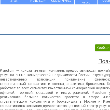
Этаж
Площадь, м
Ставка, м
/год
Сост
месяц
Сообщи
Полн
Praedium — консалтинговая компания, предоставляющая полный
услуг на рынке коммерческой недвижимости России: структури
инвестиционных транзакций, привлечение финансиро
стратегический консалтинг и оценка, аналитика, брокеридж. К
работает во всех сегментах качественной коммерческой недвижи
офисной, торговой, складской и индустриальной. Praedium 
реализовала большое количество проектов в сфере инве
стратегического консалтинга и брокериджа в Москве и Pra
консалтинговая компания, предоставляющая полный спектр услуг 