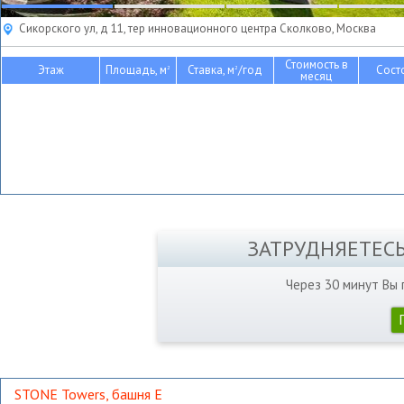
Сикорского ул, д 11, тер инновационного центра Сколково, Москва
Стоимость в
Этаж
Площадь, м
Ставка, м
/год
Сост
2
2
месяц
ЗАТРУДНЯЕТЕС
Через 30 минут Вы
STONE Towers, башня Е