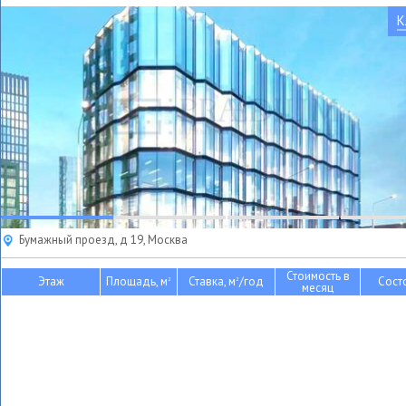
К
Бумажный проезд, д 19, Москва
Стоимость в
Этаж
Площадь, м
Ставка, м
/год
Сост
2
2
месяц