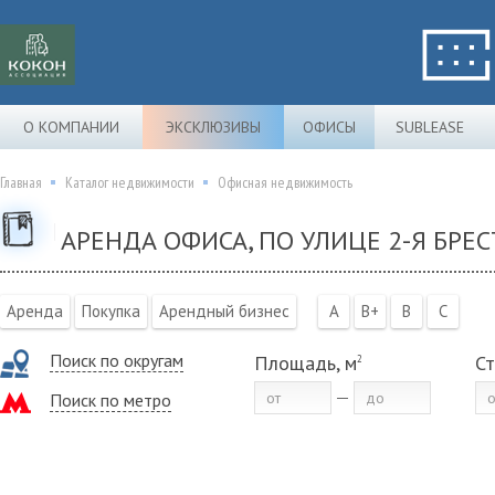
О КОМПАНИИ
ЭКСКЛЮЗИВЫ
ОФИСЫ
SUBLEASE
Главная
Каталог недвижимости
Офисная недвижимость
АРЕНДА ОФИСА, ПО УЛИЦЕ 2-Я БРЕС
Аренда
Покупка
Арендный бизнес
A
B+
B
C
Поиск по округам
Площадь, м
Ст
2
Поиск по метро