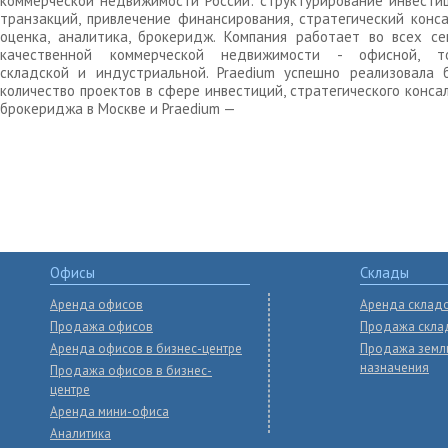
коммерческой недвижимости России: структурирование инвести
транзакций, привлечение финансирования, стратегический конса
оценка, аналитика, брокеридж. Компания работает во всех се
качественной коммерческой недвижимости - офисной, то
складской и индустриальной. Praedium успешно реализовала 
количество проектов в сфере инвестиций, стратегического конса
брокериджа в Москве и Praedium —
Офисы
Склады
Аренда офисов
Аренда склад
Продажа офисов
Продажа скла
Аренда офисов в бизнес-центре
Продажа земл
назначения
Продажа офисов в бизнес-
центре
Аренда мини-офиса
Аналитика