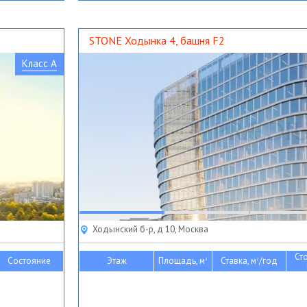
STONE Ходынка 4, башня F2
Класс A
Ходынский б-р, д 10, Москва
Ст
Состояние
Этаж
Площадь, м
Ставка, м
/год
2
2