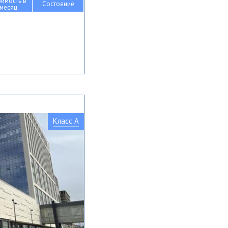
оимость в
Состояние
месяц
Класс A