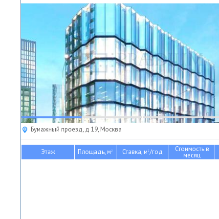
Бумажный проезд, д 19, Москва
Стоимость в
Этаж
Площадь, м
Ставка, м
/год
2
2
месяц