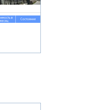
оимость в
Состояние
месяц