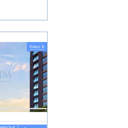
Класс A
оимость в