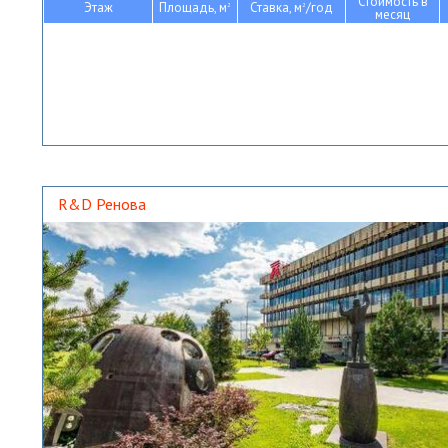
Стоимость в
Этаж
Площадь, м
Ставка, м
/год
2
2
месяц
R&D Ренова