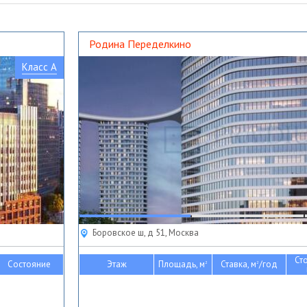
Родина Переделкино
Класс A
Боровское ш, д 51, Москва
Ст
Состояние
Этаж
Площадь, м
Ставка, м
/год
2
2