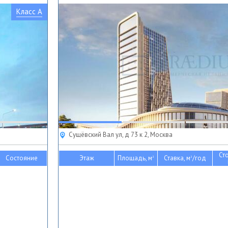
Класс A
Сущёвский Вал ул, д 73 к 2, Москва
Ст
Состояние
Этаж
Площадь, м
Ставка, м
/год
2
2