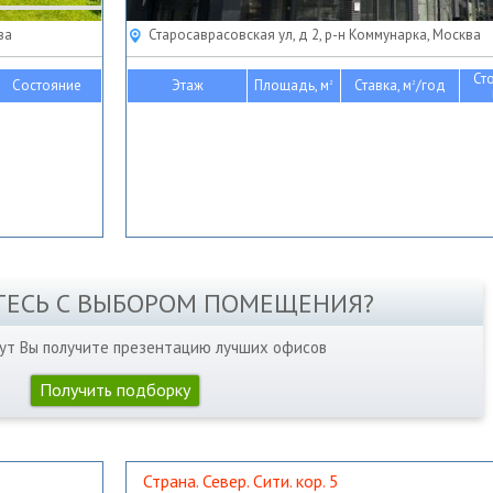
ва
Старосаврасовская ул, д 2, р-н Коммунарка, Москва
Ст
Состояние
Этаж
Площадь, м
Ставка, м
/год
2
2
ТЕСЬ С ВЫБОРОМ ПОМЕЩЕНИЯ?
нут Вы получите презентацию лучших офисов
Получить подборку
Страна. Север. Сити. кор. 5