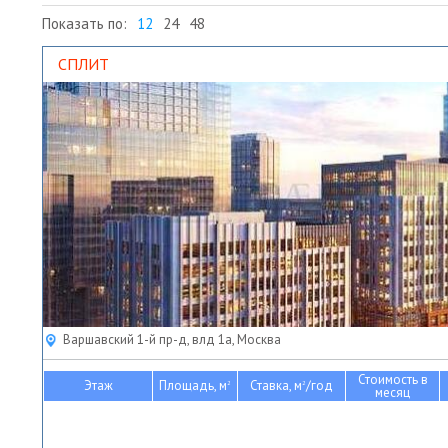
Показать по:
12
24
48
СПЛИТ
Варшавский 1-й пр-д, влд 1а, Москва
Стоимость в
Этаж
Площадь, м
Ставка, м
/год
2
2
месяц