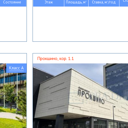
Ст
Состояние
Этаж
Площадь, м
Ставка, м
/год
2
2
Прокшино, кор. 1.1
Класс A