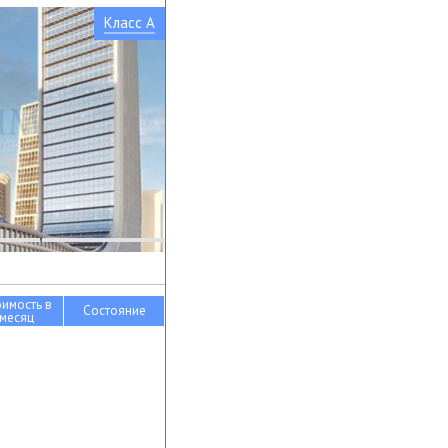
Класс A
оимость в
Состояние
месяц