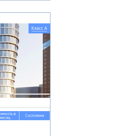
Класс A
оимость в
Состояние
месяц