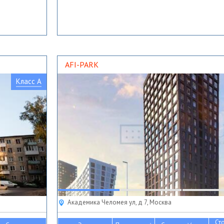
AFI-PARK
Класс A
Академика Челомея ул, д 7, Москва
Ст
2
2