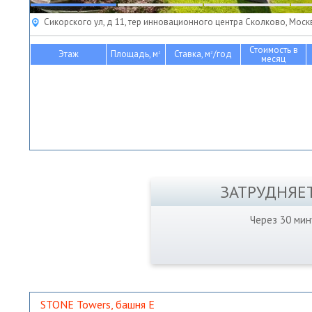
Сикорского ул, д 11, тер инновационного центра Сколково, Моск
Стоимость в
Этаж
Площадь, м
Ставка, м
/год
2
2
месяц
ЗАТРУДНЯЕ
Через 30 ми
STONE Towers, башня Е