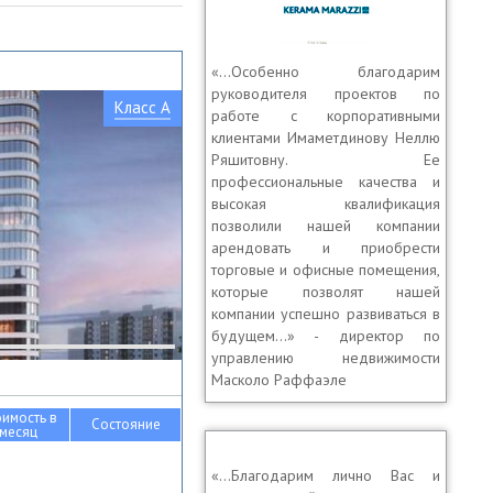
«…Особенно благодарим
руководителя проектов по
Класс A
работе с корпоративными
клиентами Имаметдинову Неллю
Ряшитовну. Ее
профессиональные качества и
высокая квалификация
позволили нашей компании
арендовать и приобрести
торговые и офисные помещения,
которые позволят нашей
компании успешно развиваться в
будущем...» - директор по
управлению недвижимости
Масколо Раффаэле
оимость в
Состояние
месяц
«…Благодарим лично Вас и