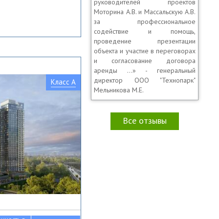
руководителей проектов
Моторина А.В. и Массальскую А.В.
за профессиональное
содействие и помощь,
проведение презентации
объекта и участие в переговорах
и согласование договора
аренды …» - генеральный
директор OOO "Технопарк"
Класс A
Мельникова М.Е.
Все отзывы