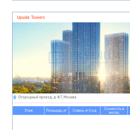
Upside Towers
Огородный проезд, д 4/7, Москва
Стоимость в
Этаж
Площадь, м
Ставка, м
/год
2
2
месяц