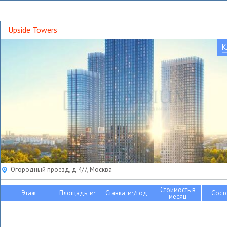
Upside Towers
К
Огородный проезд, д 4/7, Москва
Стоимость в
Этаж
Площадь, м
Ставка, м
/год
Сост
2
2
месяц