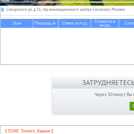
Сикорского ул, д 11, тер инновационного центра Сколково, Москва
Стоимость в
Этаж
Площадь, м
Ставка, м
/год
Сост
2
2
месяц
ЗАТРУДНЯЕТЕС
Через 30 минут Вы
STONE Towers, башня Е