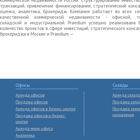
коммерческой недвижимости России: структурирование инвести
транзакций, привлечение финансирования, стратегический конса
оценка, аналитика, брокеридж. Компания работает во всех се
качественной коммерческой недвижимости - офисной, то
складской и индустриальной. Praedium успешно реализовала 
количество проектов в сфере инвестиций, стратегического конса
брокериджа в Москве и Praedium —
Офисы
Склады
Аренда офисов
Аренда склад
Продажа офисов
Продажа скла
Аренда офисов в бизнес-центре
Продажа земл
назначения
Продажа офисов в бизнес-
центре
Аренда мини-офиса
Аналитика