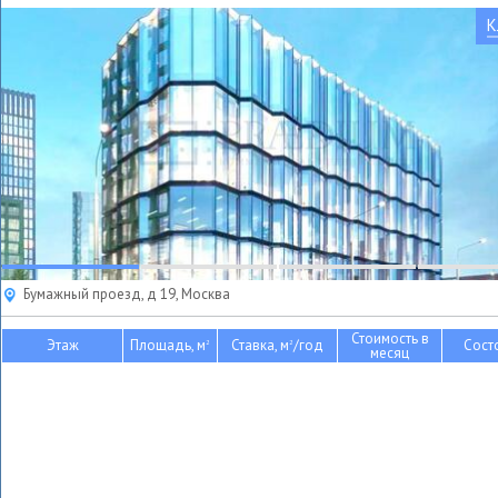
К
Бумажный проезд, д 19, Москва
Стоимость в
Этаж
Площадь, м
Ставка, м
/год
Сост
2
2
месяц