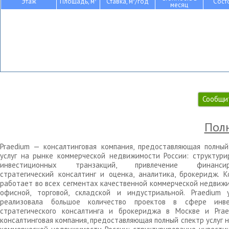
Этаж
Площадь, м
Ставка, м
/год
Сост
месяц
Сообщи
Полн
Praedium — консалтинговая компания, предоставляющая полный
услуг на рынке коммерческой недвижимости России: структури
инвестиционных транзакций, привлечение финансиро
стратегический консалтинг и оценка, аналитика, брокеридж. К
работает во всех сегментах качественной коммерческой недвижи
офисной, торговой, складской и индустриальной. Praedium 
реализовала большое количество проектов в сфере инве
стратегического консалтинга и брокериджа в Москве и Pra
консалтинговая компания, предоставляющая полный спектр услуг 