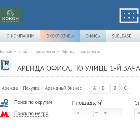
О КОМПАНИИ
ЭКСКЛЮЗИВЫ
ОФИСЫ
SUBLEASE
Главная
Каталог недвижимости
Офисная недвижимость
АРЕНДА ОФИСА, ПО УЛИЦЕ 1-Й ЗАЧ
Аренда
Покупка
Арендный бизнес
A
B+
B
C
Поиск по округам
Площадь, м
Ст
2
Поиск по метро