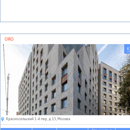
ORO
К
Красносельский 1-й пер, д 15, Москва