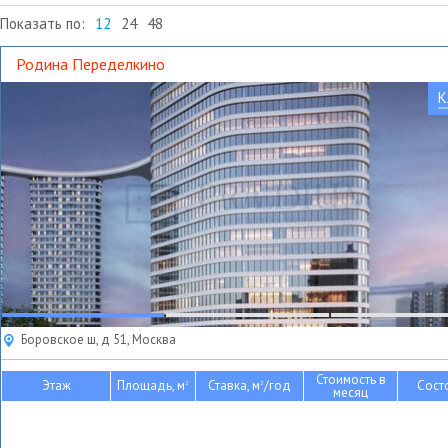
Показать по:
12
24
48
Родина Переделкино
К
Боровское ш, д 51, Москва
Стоимость в
Этаж
Площадь, м
Ставка, м
/год
Сост
2
2
месяц