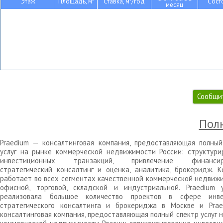
Этаж
Площадь, м
Ставка, м
/год
Сост
месяц
Сообщи
Полн
Praedium — консалтинговая компания, предоставляющая полный
услуг на рынке коммерческой недвижимости России: структури
инвестиционных транзакций, привлечение финансиро
стратегический консалтинг и оценка, аналитика, брокеридж. К
работает во всех сегментах качественной коммерческой недвижи
офисной, торговой, складской и индустриальной. Praedium 
реализовала большое количество проектов в сфере инве
стратегического консалтинга и брокериджа в Москве и Pra
консалтинговая компания, предоставляющая полный спектр услуг 