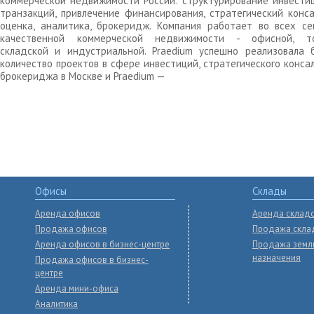
коммерческой недвижимости России: структурирование инвести
транзакций, привлечение финансирования, стратегический конса
оценка, аналитика, брокеридж. Компания работает во всех се
качественной коммерческой недвижимости - офисной, то
складской и индустриальной. Praedium успешно реализовала 
количество проектов в сфере инвестиций, стратегического конса
брокериджа в Москве и Praedium —
Офисы
Склады
Аренда офисов
Аренда склад
Продажа офисов
Продажа скла
Аренда офисов в бизнес-центре
Продажа земл
назначения
Продажа офисов в бизнес-
центре
Аренда мини-офиса
Аналитика