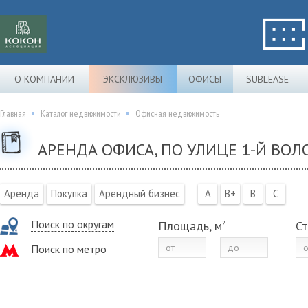
О КОМПАНИИ
ЭКСКЛЮЗИВЫ
ОФИСЫ
SUBLEASE
Главная
Каталог недвижимости
Офисная недвижимость
АРЕНДА ОФИСА, ПО УЛИЦЕ 1-Й ВО
Аренда
Покупка
Арендный бизнес
A
B+
B
C
Поиск по округам
Площадь, м
Ст
2
Поиск по метро