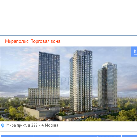
Мираполис, Торговая зона
К
Мира пр-кт, д 222 к 4, Москва