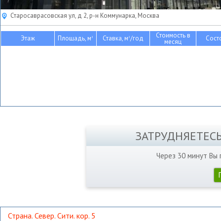
Старосаврасовская ул, д 2, р-н Коммунарка, Москва
Стоимость в
Этаж
Площадь, м
Ставка, м
/год
Сост
2
2
месяц
ЗАТРУДНЯЕТЕС
Через 30 минут Вы
Страна. Север. Сити. кор. 5