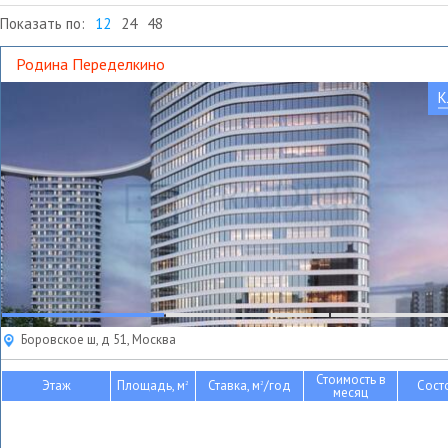
Показать по:
12
24
48
Родина Переделкино
К
Боровское ш, д 51, Москва
Стоимость в
Этаж
Площадь, м
Ставка, м
/год
Сост
2
2
месяц