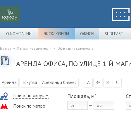
О КОМПАНИИ
ЭКСКЛЮЗИВЫ
ОФИСЫ
SUBLEASE
Главная
Каталог недвижимости
Офисная недвижимость
АРЕНДА ОФИСА, ПО УЛИЦЕ 1-Й МА
Аренда
Покупка
Арендный бизнес
A
B+
B
C
Поиск по округам
Площадь, м
Ст
2
Поиск по метро