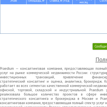
Этаж
Площадь, м
Ставка, м
/год
Сост
месяц
Сообщи
Полн
Praedium — консалтинговая компания, предоставляющая полный
услуг на рынке коммерческой недвижимости России: структури
инвестиционных транзакций, привлечение финансиро
стратегический консалтинг и оценка, аналитика, брокеридж. К
работает во всех сегментах качественной коммерческой недвижи
офисной, торговой, складской и индустриальной. Praedium 
реализовала большое количество проектов в сфере инве
стратегического консалтинга и брокериджа в Москве и Pra
консалтинговая компания, предоставляющая полный спектр услуг 