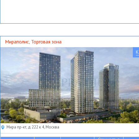
Мираполис, Торговая зона
К
Мира пр-кт, д 222 к 4, Москва