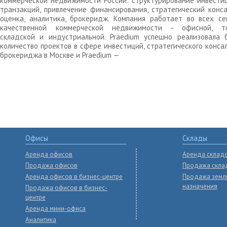
коммерческой недвижимости России: структурирование инвести
транзакций, привлечение финансирования, стратегический конса
оценка, аналитика, брокеридж. Компания работает во всех се
качественной коммерческой недвижимости - офисной, то
складской и индустриальной. Praedium успешно реализовала 
количество проектов в сфере инвестиций, стратегического конса
брокериджа в Москве и Praedium —
Офисы
Склады
Аренда офисов
Аренда склад
Продажа офисов
Продажа скла
Аренда офисов в бизнес-центре
Продажа земл
назначения
Продажа офисов в бизнес-
центре
Аренда мини-офиса
Аналитика