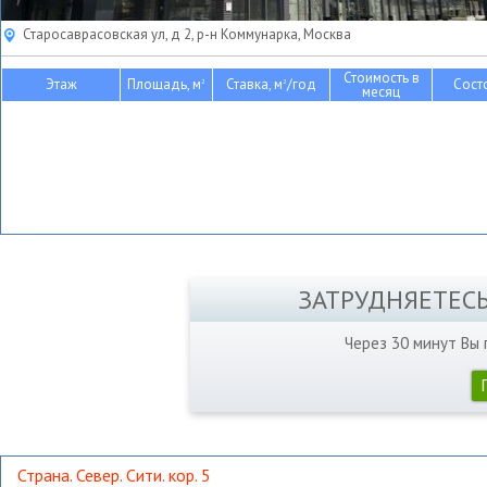
Старосаврасовская ул, д 2, р-н Коммунарка, Москва
Стоимость в
Этаж
Площадь, м
Ставка, м
/год
Сост
2
2
месяц
ЗАТРУДНЯЕТЕС
Через 30 минут Вы
Страна. Север. Сити. кор. 5